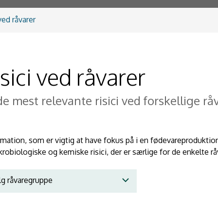
ved råvarer
sici ved råvarer
de mest relevante risici ved forskellige rå
rmation, som er vigtig at have fokus på i en fødevareproduktion
obiologiske og kemiske risici, der er særlige for de enkelte rå
g råvaregruppe