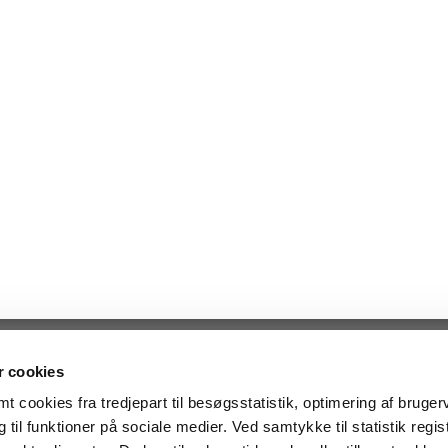
 cookies
varer
 cookies fra tredjepart til besøgsstatistik, optimering af bruger
til funktioner på sociale medier. Ved samtykke til statistik regis
tøjer til at hjælpe fødevareproducenter