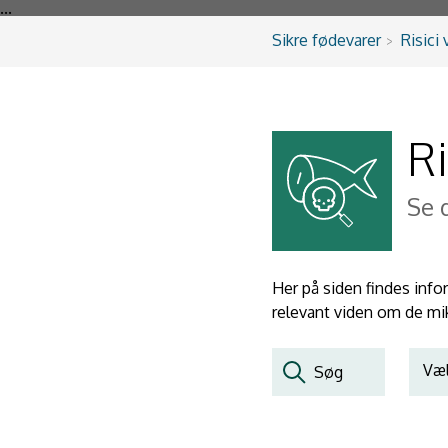
...
Sikre fødevarer
Risici 
Ri
Se 
Her på siden findes info
relevant viden om de mikr
Væl
Søg