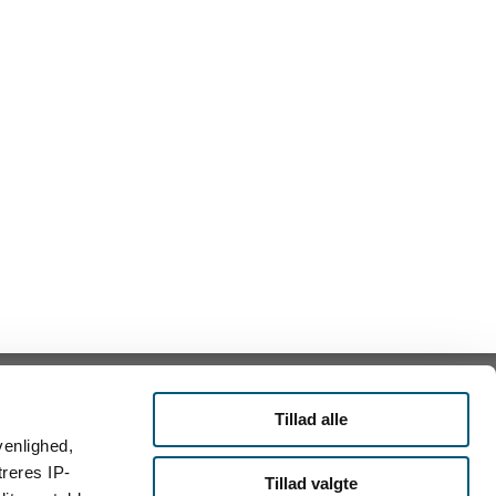
Tillad alle
venlighed,
treres IP-
Tillad valgte