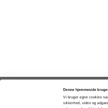
Denne hjemmeside bruger
Sikre føde
Vi bruger egne cookies samt
sikkerhed, video og adgang 
Fødevarestyrelsens værk